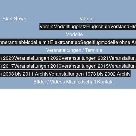
Start
News
Verein
Verein
Modellflugplatz
Flugschule
Vorstand
His
Modelle
nnerantrieb
Modelle mit Elektroantrieb
Segelflugmodelle ohne An
Veranstaltungen / Termine
n 2023
Veranstaltungen 2022
Veranstaltungen 2021
Veranstaltu
n 2017
Veranstaltungen 2016
Veranstaltungen 2015
Veranstaltu
n 2003 bis 2011 Archiv
Veranstaltungen 1973 bis 2002 Archiv
Bilder / Videos
Mitgliedschaft
Kontakt